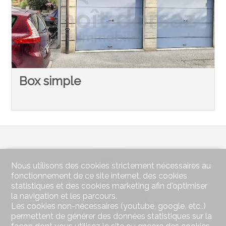
Box simple
Nous utilisons des cookies strictement nécessaires au
Contactez-nous
fonctionnement de ce site internet, des cookies
benoît dorsaz immobilier Sàrl
statistiques et des cookies marketing afin d'optimiser
Route Cantonale 51
la navigation et les parcours.
Case postale 105
Les cookies non-nécessaires (youtube, google, etc..)
1964 Conthey
permettent de générer des données statistiques sur la
Tél.
+41 27 398 40 07