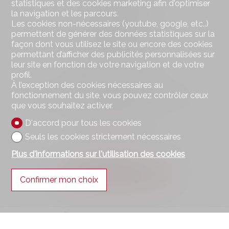
statistiques et des cookies marketing afin d'optimiser
Route Cantonale 51
la navigation et les parcours.
Case postale 105
Les cookies non-nécessaires (youtube, google, etc..)
1964 Conthey
permettent de générer des données statistiques sur la
Tél.
+41 27 398 40 07
façon dont vous utilisez le site ou encore des cookies
Mob.
+41 79 223 87 87
permettant d’afficher des publicités personnalisées sur
info@bdimmo.ch
leur site en fonction de votre navigation et de votre
profil.
Restez connecté
À l’exception des cookies nécessaires au
fonctionnement du site, vous pouvez contrôler ceux
Ne laissez aucun bien vous échapper, inscrivez-vous
que vous souhaitez activer.
gratuitement.
D'accord pour tous les cookies
S'abonner
Seuls les cookies strictement nécessaires
Plus d'informations sur l'utilisation des cookies
Suivez-nous sur
Confirmer mon choix
®
Logiciel Immomig
2004-2026 par IMMOMIG SA | Tous droits réservés |
Nos annonces sur
dreamo.ch
|
Mentions légales