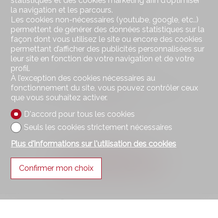
statistiques et des cookies marketing afin d'optimiser
Route Cantonale 51
la navigation et les parcours.
Case postale 105
Les cookies non-nécessaires (youtube, google, etc..)
1964 Conthey
permettent de générer des données statistiques sur la
Tél.
+41 27 398 40 07
façon dont vous utilisez le site ou encore des cookies
Mob.
+41 79 223 87 87
permettant d’afficher des publicités personnalisées sur
info@bdimmo.ch
leur site en fonction de votre navigation et de votre
profil.
Restez connecté
À l’exception des cookies nécessaires au
fonctionnement du site, vous pouvez contrôler ceux
Ne laissez aucun bien vous échapper, inscrivez-vous
que vous souhaitez activer.
gratuitement.
D'accord pour tous les cookies
S'abonner
Seuls les cookies strictement nécessaires
Plus d'informations sur l'utilisation des cookies
Suivez-nous sur
Confirmer mon choix
®
Logiciel Immomig
2004-2026 par IMMOMIG SA | Tous droits réservés |
Nos annonces sur
dreamo.ch
|
Mentions légales