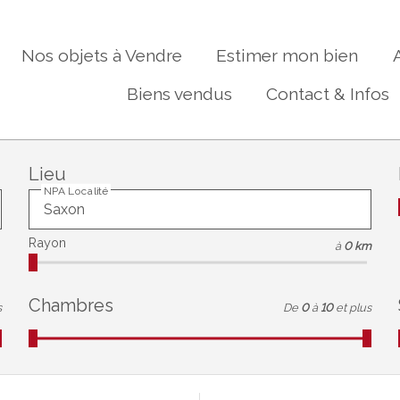
Nos objets à Vendre
Estimer mon bien
Biens vendus
Contact & Infos
Lieu
NPA Localité
Rayon
à
0 km
Chambres
s
De
0
à
10
et plus