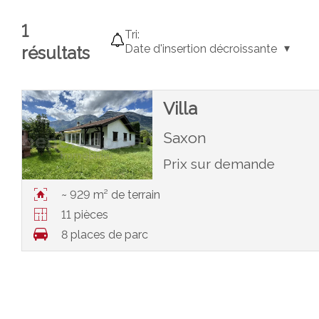
1
Tri:
Date d'insertion décroissante
résultats
Villa
Saxon
Prix sur demande
~ 929 m² de terrain
11 pièces
8 places de parc