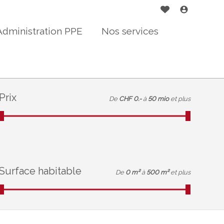
Administration PPE
Nos services
Prix
De
CHF 0.-
à
50 mio
et plus
Surface habitable
De
0 m²
à
500 m²
et plus