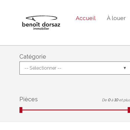
Accueil
À louer
Catégorie
-- Sélectionner --
Pièces
De
0
à
10
et plu