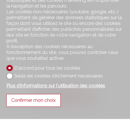
statistiques et des cookies marketing afin d'optimiser
Route Cantonale 51
la navigation et les parcours.
Case postale 105
Les cookies non-nécessaires (youtube, google, etc..)
1964 Conthey
permettent de générer des données statistiques sur la
Tél.
+41 27 398 40 07
façon dont vous utilisez le site ou encore des cookies
Mob.
+41 79 223 87 87
permettant d’afficher des publicités personnalisées sur
info@bdimmo.ch
leur site en fonction de votre navigation et de votre
profil.
Restez connecté
À l’exception des cookies nécessaires au
fonctionnement du site, vous pouvez contrôler ceux
Ne laissez aucun bien vous échapper, inscrivez-vous
que vous souhaitez activer.
gratuitement.
D'accord pour tous les cookies
S'abonner
Seuls les cookies strictement nécessaires
Plus d'informations sur l'utilisation des cookies
Suivez-nous sur
Confirmer mon choix
®
Logiciel Immomig
2004-2026 par IMMOMIG SA | Tous droits réservés |
Nos annonces sur
dreamo.ch
|
Mentions légales