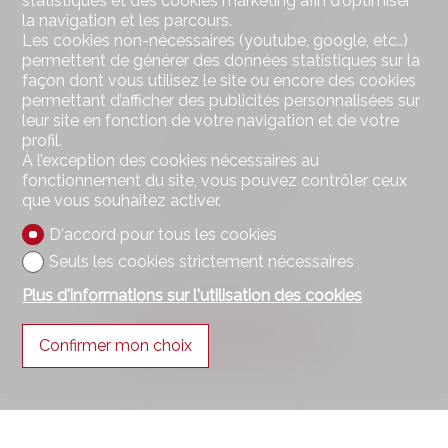
statistiques et des cookies marketing afin d'optimiser
Route Cantonale 51
la navigation et les parcours.
Case postale 105
Les cookies non-nécessaires (youtube, google, etc..)
1964 Conthey
permettent de générer des données statistiques sur la
Tél.
+41 27 398 40 07
façon dont vous utilisez le site ou encore des cookies
Mob.
+41 79 223 87 87
permettant d’afficher des publicités personnalisées sur
info@bdimmo.ch
leur site en fonction de votre navigation et de votre
profil.
Restez connecté
À l’exception des cookies nécessaires au
fonctionnement du site, vous pouvez contrôler ceux
Ne laissez aucun bien vous échapper, inscrivez-vous
que vous souhaitez activer.
gratuitement.
D'accord pour tous les cookies
S'abonner
Seuls les cookies strictement nécessaires
Plus d'informations sur l'utilisation des cookies
Suivez-nous sur
Confirmer mon choix
®
Logiciel Immomig
2004-2026 par IMMOMIG SA | Tous droits réservés |
Nos annonces sur
dreamo.ch
|
Mentions légales