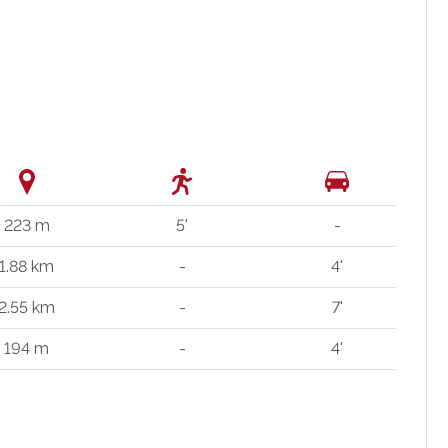
223 m
5'
-
1.88 km
-
4'
2.55 km
-
7'
194 m
-
4'