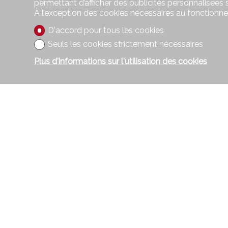
permettant d’afficher des publicités personnalisées su
À l’exception des cookies nécessaires au fonctionn
D'accord pour tous les cookies
Seuls les cookies strictement nécessaires
Plus d'informations sur l'utilisation des cookies
Contac
benoît dors
Route Cant
Case posta
1964 Conth
Tél.
+41 27 
Mob.
+41 7