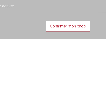
 activer.
Confirmer mon choix
Suivez-nous sur
er,