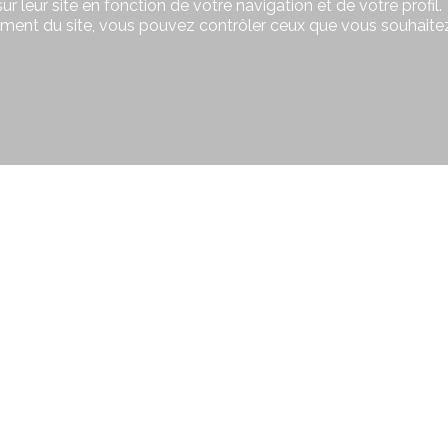
r leur site en fonction de votre navigation et de votre profil.
ement du site, vous pouvez contrôler ceux que vous souhaitez
tez-nous
Restez connecté
az immobilier Sàrl
Ne laissez aucun bien vous échapp
inscrivez-vous gratuitement.
onale 51
le 105
S'abonner
ey
398 40 07
9 223 87 87